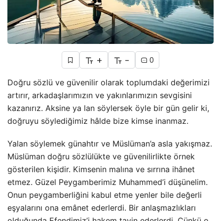
+
-
0
Doğru sözlü ve güvenilir olarak toplumdaki değerimizi
artırır, arkadaşlarımızın ve yakınlarımızın sevgisini
kazanırız. Aksine ya lan söylersek öyle bir gün gelir ki,
doğruyu söylediğimiz hâlde bize kimse inanmaz.
Yalan söylemek günahtır ve Müslüman’a asla yakışmaz.
Müslüman doğru sözlülükte ve güvenilirlikte örnek
gösterilen kişidir. Kimsenin malına ve sırrına ihânet
etmez. Güzel Peygamberimiz Muhammed’i düşünelim.
Onun peygamberliğini kabul etme yenler bile değerli
eşyalarını ona emânet ederlerdi. Bir anlaşmazlıkları
olduğunda Efendimiz’i hakem tayin ederlerdi. Çünkü o