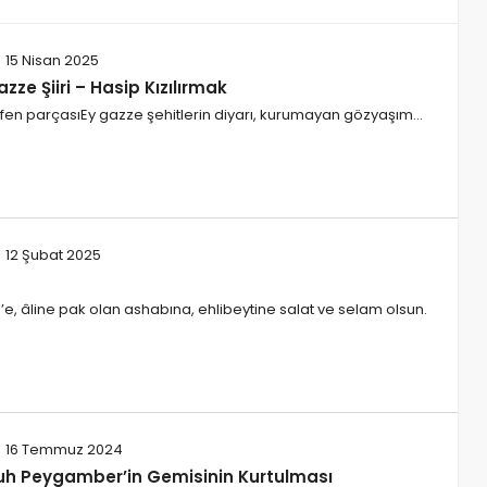
15 Nisan 2025
zze Şiiri – Hasip Kızılırmak
kefen parçasıEy gazze şehitlerin diyarı, kurumayan gözyaşım…
12 Şubat 2025
 âline pak olan ashabına, ehlibeytine salat ve selam olsun.
16 Temmuz 2024
uh Peygamber’in Gemisinin Kurtulması