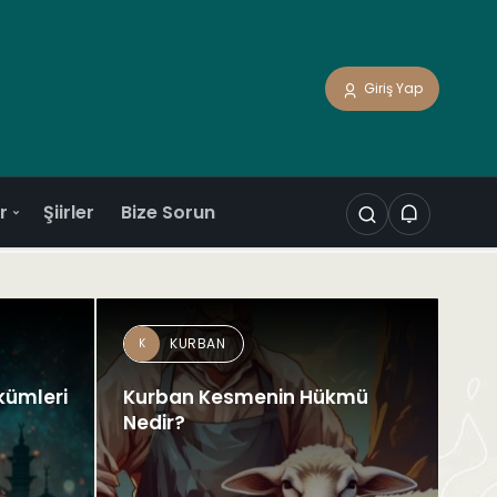
Giriş Yap
r
Şiirler
Bize Sorun
KURBAN
K
kümleri
Kurban Kesmenin Hükmü
Nedir?