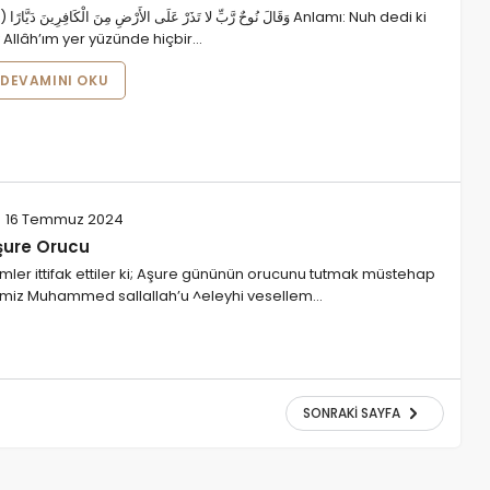
 Allâh’ım yer yüzünde hiçbir…
DEVAMINI OKU
16 Temmuz 2024
şure Orucu
imler ittifak ettiler ki; Aşure gününün orucunu tutmak müstehap
rimiz Muhammed sallallah’u ^eleyhi vesellem…
SONRAKI SAYFA