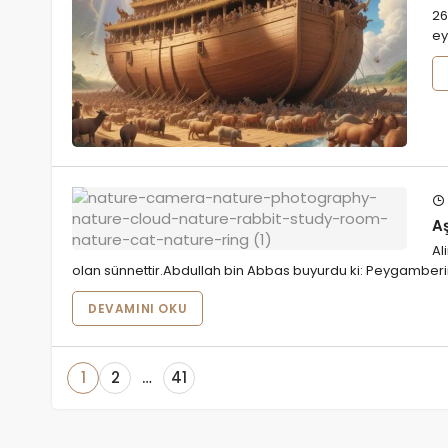
وَقَالَ نُوحٌ رَّبِّ لا تَذَرْ عَلَى الأَرْضِ مِنَ الْكَافِرِينَ دَيَّارًا (26 Anlamı: Nuh dedi ki
ey
A
Al
olan sünnettir.Abdullah bin Abbas buyurdu ki: Peygambe
DEVAMINI OKU
1
2
…
41