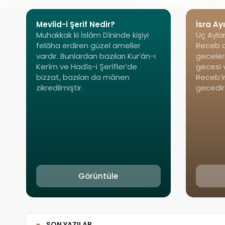
Mevlid-i Şerif Nedir?
İsra Ayı
Muhakkak ki İslâm Dîninde kişiyi
Üç Ayları
felâha erdiren güzel ameller
Receb a
vardır. Bunlardan bazıları Kur’ân-ı
geceler
Kerîm ve Hadîs-i Şerîfler’de
gecesi v
bizzat, bazıları da mânen
Receb’in
zikredilmiştir.
gecedir
Görüntüle
SON YAZILAR