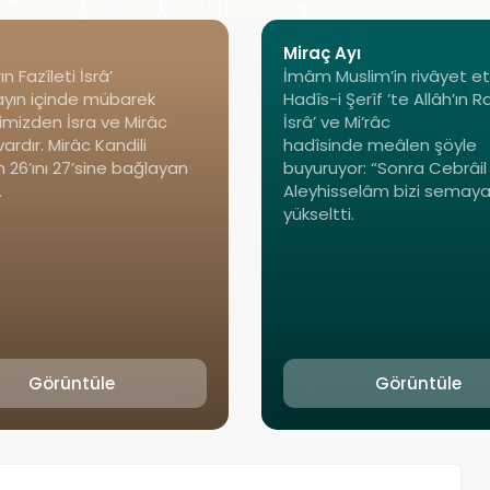
Miraç Ayı
n Fazîleti İsrâ’
İmâm Muslim’in rivâyet ett
yın içinde mübarek
Hadîs-i Şerîf ’te Allâh’ın R
imizden İsra ve Mirâc
İsrâ’ ve Mi’râc
ardır. Mirâc Kandili
hadîsinde meâlen şöyle
 26’ını 27’sine bağlayan
buyuruyor: “Sonra Cebrâil
.
Aleyhisselâm bizi semay
yükseltti.
Görüntüle
Görüntüle