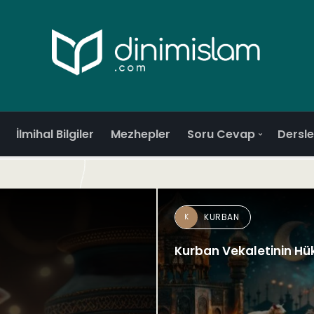
İlmihal Bilgiler
Mezhepler
Soru Cevap
Dersle
KURBAN
K
Kurban Vekaletinin Hü