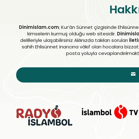
Hakk
Dinimislam.com
; Kur’ân Sünnet çizgisinde Ehlisünnet
kimselerin kurmuş olduğu web sitesidir.
Dinimis
delilleriyle ulaşabilirsiniz Aklınızda takılan soruları
İlet
sahih Ehlisünnet inancına vâkıf olan hocalara bizz
posta yoluyla cevaplandırılmakt