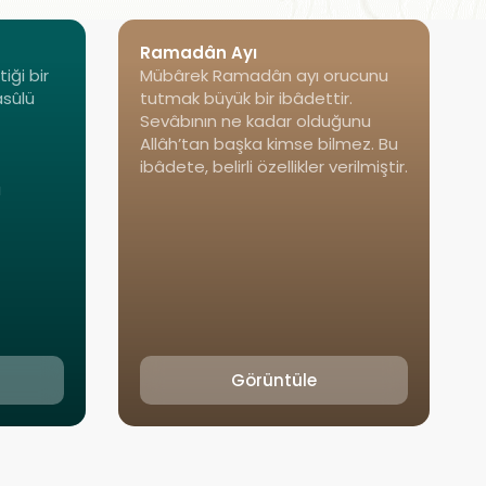
Ramadân Ayı
iği bir
Mübârek Ramadân ayı orucunu
asûlü
tutmak büyük bir ibâdettir.
Sevâbının ne kadar olduğunu
Allâh’tan başka kimse bilmez. Bu
ibâdete, belirli özellikler verilmiştir.
a
Görüntüle