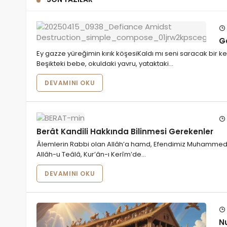
Ga
Ey gazze yüreğimin kırık köşesiKaldı mı seni saracak bir 
Beşikteki bebe, okuldaki yavru, yataktaki…
DEVAMINI OKU
Berât Kandili Hakkında Bilinmesi Gerekenler
Âlemlerin Rabbi olan Allâh’a hamd, Efendimiz Muhammed’e,
Allâh-u Teâlâ, Kur’ân-ı Kerîm’de…
DEVAMINI OKU
N