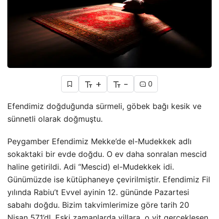
+
-
0
Efendimiz doğduğunda sürmeli, göbek bağı kesik ve
sünnetli olarak doğmuştu.
Peygamber Efendimiz Mekke’de el-Mudekkek adlı
sokaktaki bir evde doğdu. O ev daha sonralan mescid
haline getirildi. Adi “Mescid) el-Mudekkek idi.
Günümüzde ise kütüphaneye çevirilmiştir. Efendimiz Fil
yılında Rabiu’t Evvel ayinin 12. gününde Pazartesi
sabahı doğdu. Bizim takvimlerimize göre tarih 20
Nisan 571’dl. Eski zamanlarda yillara, o yit gerçekleşen