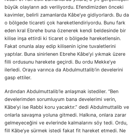
büyük olayların adı veriliyordu. Efendimizden önceki
kavimler, belirli zamanlarda Kâbe’ye gidiyorlardı. Bu da
o bölgede ticareti çok hareketlendiriyordu. Bunu fark
eden kral Ebrehe buna özenerek kendi beldesinde bir
kilise inşa ettirdi ki ticaret o bölgede hareketlensin.
Fakat onunla alay edip kilisenin içine tuvaletlerini
yaptılar. Buna sinirlenen Ebrehe Kâbe’yi yıkmak üzere
filli ordusunu harekete geçirdi. Bu ordu Mekke’ye
ilerledi. Oraya varınca da Abdulmuttalib’in develerini
gasp ettiler.
Ardından Abdulmuttalib’le anlaşmak istediler. “Ben
develerimden sorumluyum bana develerimi verin,
Kâbe’yi ise Rabbi koru yacaktır.” dedi Abdulmuttalib ve
onlarla savaşma yoluna gitmedi. Halkına, onlara zarar
gelmeyeceğini ve evlerinde kalmalarını söy tedi. Ordu,
fill Kâbe’ye sürmek istedi fakat fit hareket etmedi. Ne