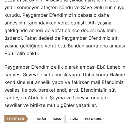
yıldır sönmeyen ateşteri söndü ve Sâve Gölü’nün suyu
kurudu. Peygamber Efendimiz’in babası o daha
annesinin karnındayken vefat etmişti. Altı yaşına
geldiğinde annesi de vefat edince dedesi bakımını
üstlendi. Fakat dedesi de Peygamber Efendimiz altı
yaşına geldiğinde vefat etti. Bundan sonra ona amcası
Ebu Talib baktı.
Peygamber Efendimiz’e ilk olarak amcası Ebû Leheb’in
cariyesi Suveybe süt annelik yaptı. Daha sonra Halime
kendisine süt annelik yaptı ve fakirken mali Efendimiz
vesilesi ile çok bereketlendi, artti. Efendimiz’in süt
kardeşleri Abdullah. Şeyma ve Uneyse onu çok
sevdiler ve birlikte mutlu günler yaşadılar.
ETIKETLER
ALLÂH
IMAN
ISLAM
PEYGAMBER