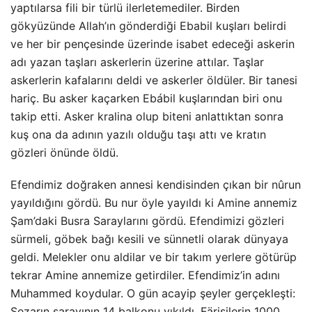
yaptılarsa fili bir türlü ilerletemediler. Birden
gökyüzünde Allah’ın gönderdiği Ebabil kuşları belirdi
ve her bir pençesinde üzerinde isabet edeceği askerin
adı yazan taşları askerlerin üzerine attılar. Taşlar
askerlerin kafalarını deldi ve askerler öldüler. Bir tanesi
hariç. Bu asker kaçarken Ebábil kuşlarından biri onu
takip etti. Asker kralina olup biteni anlattıktan sonra
kuş ona da adının yazılı olduğu taşı attı ve kratın
gözleri önünde öldü.
Efendimiz doğraken annesi kendisinden çıkan bir nûrun
yayıldığını gördü. Bu nur öyle yayıldı ki Amine annemiz
Şam’daki Busra Saraylarını gördü. Efendimizi gözleri
sürmeli, göbek bağı kesili ve sünnetli olarak dünyaya
geldi. Melekler onu aldilar ve bir takım yerlere götürüp
tekrar Amine annemize getirdiler. Efendimiz’in adını
Muhammed koydular. O gün acayip şeyler gerçekleşti:
Sezarın sarayının 14 balkonu yıkıldı, Färisilerin 1000