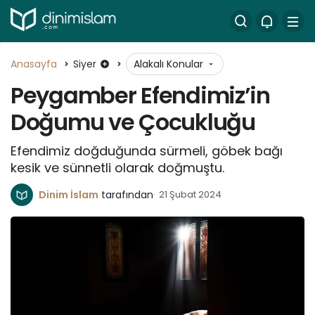
Anasayfa
Siyer
Alakalı Konular
Peygamber Efendimiz’in
Doğumu ve Çocukluğu
Efendimiz doğduğunda sürmeli, göbek bağı
kesik ve sünnetli olarak doğmuştu.
Dinim İslam
tarafından
21 Şubat 2024